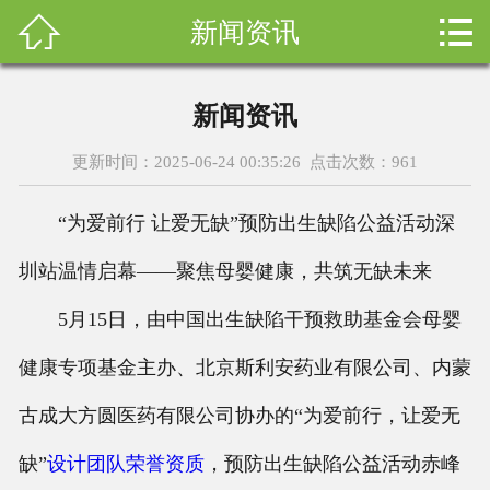



新闻资讯
首页
关于我们
新闻资讯
设计案例
更新时间：2025-06-24 00:35:26 点击次数：
961
新闻资讯
“为爱前行 让爱无缺”预防出生缺陷公益活动深
设计团队
圳站温情启幕——聚焦母婴健康，共筑无缺未来
售后服务
5月15日，由中国出生缺陷干预救助基金会母婴
健康专项基金主办、北京斯利安药业有限公司、内蒙
科普知识
古成大方圆医药有限公司协办的“为爱前行，让爱无
荣誉资质
缺”
设计团队
荣誉资质
，预防出生缺陷公益活动赤峰
装修询价