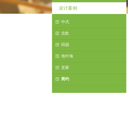
设计案例
中式
北欧
田园
地中海
宜家
简约