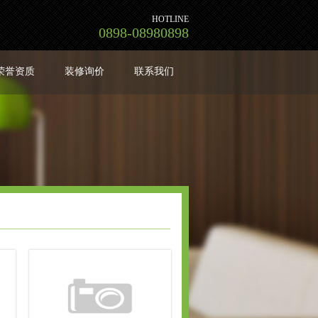
HOTLINE
0898-08980898
荣誉资质
装修询价
联系我们