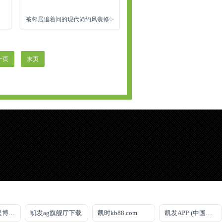
了！
被邻居追着问的现代简约风装修✨
一页
末页
尊龙人生就是博官方app
凯发ag旗舰厅下载
凯时kb88.com
凯发APP·(中国区)官方网站