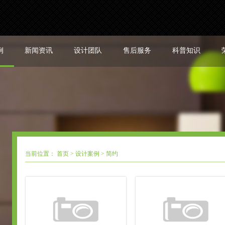
例
新闻资讯
设计团队
售后服务
科普知识
当前位置：
首页
>
设计案例
>
简约