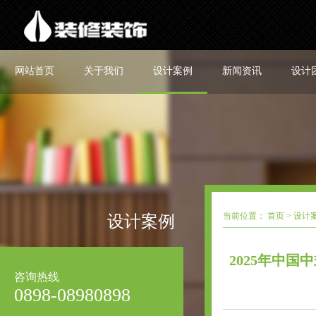
网站首页
关于我们
设计案例
新闻资讯
设计
当前位置：
首页
>
设计
设计案例
2025年中
咨询热线
0898-08980898