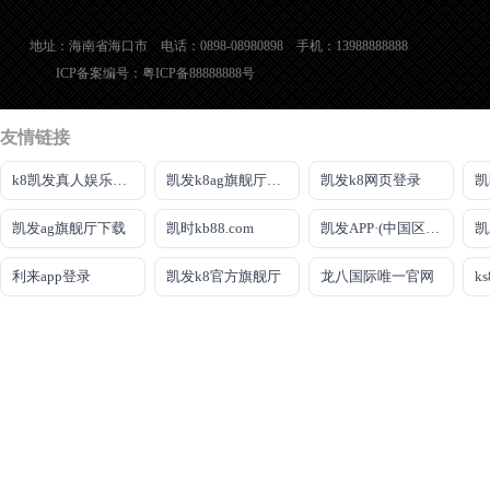
地址：海南省海口市 电话：0898-08980898 手机：13988888888
ICP备案编号：
粤ICP备88888888号
友情链接
k8凯发真人娱乐手机备用网址
凯发k8ag旗舰厅官网
凯发k8网页登录
凯发ag旗舰厅下载
凯时kb88.com
凯发APP·(中国区)官方网站
凯
利来app登录
凯发k8官方旗舰厅
龙八国际唯一官网