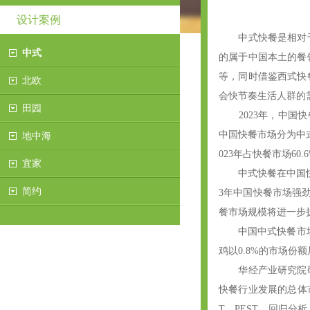
设计案例
中式快餐是相对于
中式
的属于中国本土的餐
等，同时借鉴西式快
北欧
会快节奏生活人群的
田园
2023年，中国快餐市
中国快餐市场分为中
地中海
023年占快餐市场60
宜家
中式快餐在中国快餐行
简约
3年中国快餐市场强劲复
餐市场规模将进一步扩
中国中式快餐市场竞
鸡以0.8%的市场
华经产业研究院研
快餐行业发展的总体
T、PEST、回归分